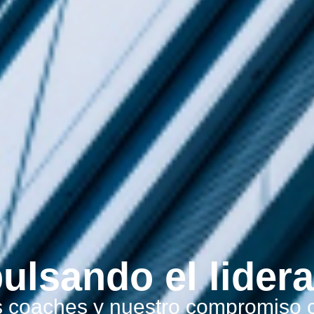
ulsando el lider
 coaches y nuestro compromiso c