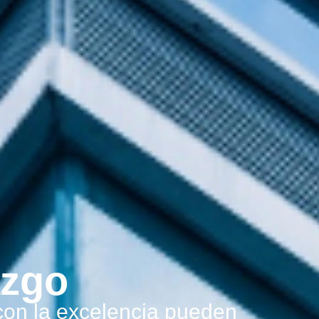
azgo
on la excelencia pueden