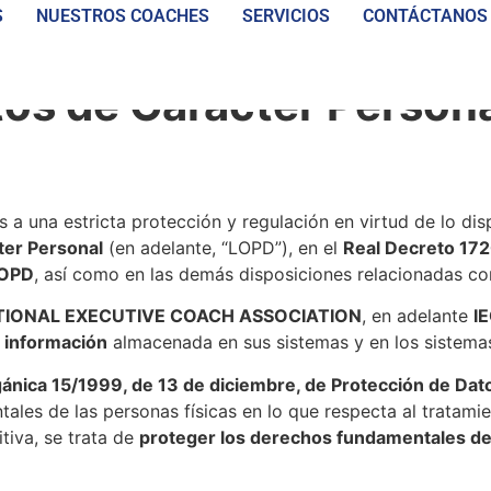
S
NUESTROS COACHES
SERVICIOS
CONTÁCTANOS
idad
tos de Carácter Person
s a una estricta protección y regulación en virtud de lo di
ter Personal
(en adelante, “LOPD”), en el
Real Decreto 172
LOPD
, así como en las demás disposiciones relacionadas con
TIONAL EXECUTIVE COACH ASSOCIATION
, en adelante
I
a información
almacenada en sus sistemas y en los sistema
ánica 15/1999, de 13 de diciembre, de Protección de Dat
les de las personas físicas en lo que respecta al tratami
itiva, se trata de
proteger los derechos fundamentales del