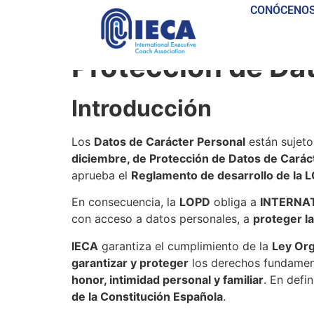
CONÓCENO
Politica de Privac
Protección de Da
Introducción
Los
Datos de Carácter Personal
están sujeto
diciembre, de Protección de Datos de Carác
aprueba el
Reglamento de desarrollo de la 
En consecuencia, la
LOPD
obliga a
INTERNA
con acceso a datos personales, a
proteger l
IECA
garantiza el cumplimiento de la
Ley Org
garantizar y proteger
los derechos fundamenta
honor, intimidad personal y familiar
. En defin
de la Constitución Española
.