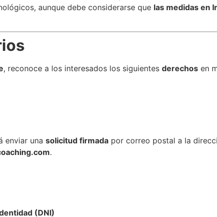
nológicos, aunque debe considerarse que
las medidas en In
rios
e
, reconoce a los interesados los siguientes
derechos
en m
rá enviar una
solicitud firmada
por correo postal a la direc
-coaching.com
.
dentidad (DNI)