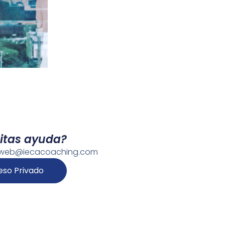
itas ayuda?
foweb@iecacoaching.com
eso Privado