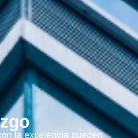
azgo
on la excelencia pueden