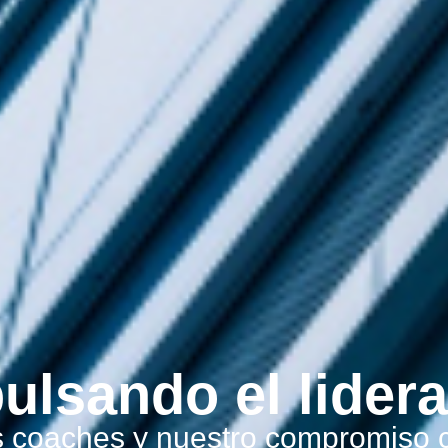
ulsando el lider
 coaches y nuestro compromiso c