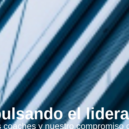
ulsando el lider
 coaches y nuestro compromiso c