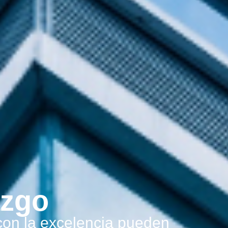
azgo
on la excelencia pueden